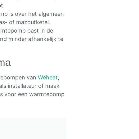
t.
mp is over het algemeen
as- of mazoutketel.
armtepomp past in de
nd minder afhankelijk te
rma
rmtepompen van
Weheat
,
ls installateur of maak
ers voor een warmtepomp