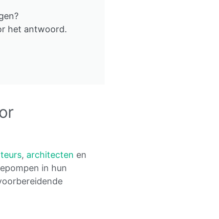
agen?
or het antwoord.
or
ateurs
,
architecten
en
mtepompen in hun
 voorbereidende