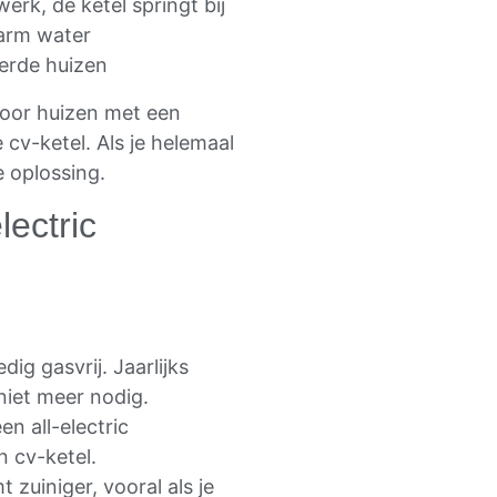
k, de ketel springt bij
warm water
erde huizen
voor huizen met een
 cv-ketel. Als je helemaal
e oplossing.
lectric
edig gasvrij. Jaarlijks
niet meer nodig.
n all-electric
 cv-ketel.
 zuiniger, vooral als je