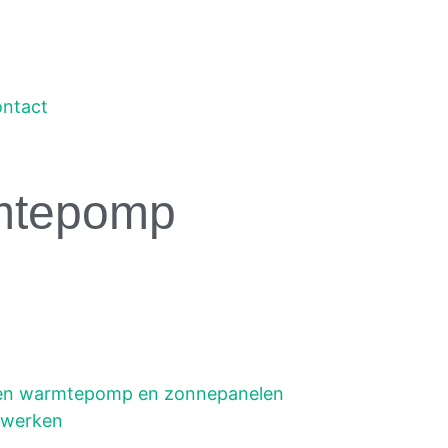
ntact
rmtepomp
en warmtepomp en zonnepanelen
werken