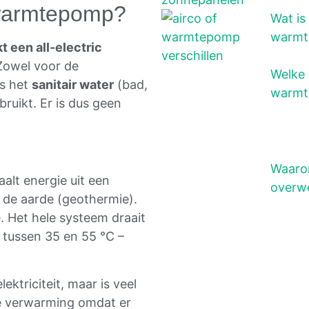
c warmtepomp?
Wat is
warmt
t een all-electric
Zowel voor de
Welke 
s het
sanitair water
(bad,
warmt
ruikt. Er is dus geen
Waaro
alt energie uit een
overwe
f de aarde (geothermie).
 Het hele systeem draait
 tussen 35 en 55 °C –
ektriciteit, maar is veel
che verwarming omdat er